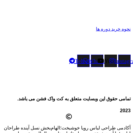
بیشتر
فرم رضایت‌سنجی
فرم همکاری
نحوه خريد دوره ها
نمونه كار ها
شبكه هاي اجتماعي
Telegram
Whatsapp
Youtube
Instag
آدرس : تهران، قیطریه
تلفن همراه : 09362208729
ايميل : thecatwalkfashion@gmail.com
كد پستي : ۱۹۶۸۷۱۵۳۱۵
تمامی حقوق این وبسایت متعلق به کت واک فشن می باشد.
2023
آکادمی طراحی لباس رویا خوشبخت؛الهام‌بخش نسل آینده طراحان