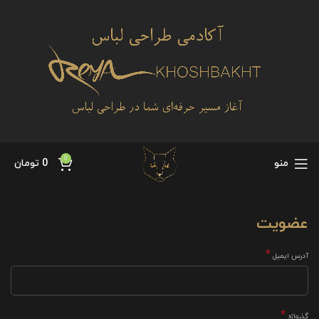
0
منو
0
تومان
عضویت
*
آدرس ایمیل
*
گذرواژه