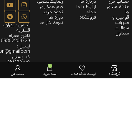
حساب من
درباره ما
رضایت‌سنجی
علاقه مندی
ارتباط با ما
فرم همکاری
ها
مجله
نحوه خريد
قوانین و
فروشگاه
دوره ها
مقررات
نمونه كار ها
آدرس : تهران،
سوالات
قیطریه
متداول
تلفن همراه :
09362208729
ايميل :
ion@gmail.com
كد پستي :
۱۹۶۸۷۱۵۳۱۵
0
فروشگاه
لیست علاقه مندی ها
سبد خرید
حساب من
تمامی حقوق این وبسایت متعلق به کت واک فشن می
2023
باشد.
آکادمی طراحی لباس رویا خوشبخت؛الهام‌بخش نسل آینده طراحان لباس؛ با آموزش تخصصی،
استانداردهای بین‌المللی و تجربه‌ای ماندگار