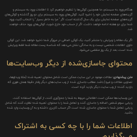
هنگام ورود به سیستم، ما همچنین کوکی‌ها را تنظیم خواهیم کرد تا اطلاعات ورود به سیستم و
گزینه‌های صفحه نمایش خود را ذخیره کنید. کوکی‌های ورود به سیستم برای دو روز گذشته و کوکی‌های
گزینه‌های صفحه نمایش برای یک سال گذشته است. اگر " مرا به خاطر بسپار " را انتخاب کنید، ورود
شما برای دو هفته ادامه خواهد داشت. اگر از حساب خود خارج شوید، کوکی‌های ورود حذف خواهند
شد.
اگر یک مقاله را ویرایش یا منتشر کنید، یک کوکی اضافی در مرورگر شما ذخیره خواهد شد. این کوکی
حاوی اطلاعات شخصی نیست و به سادگی نشان می‌دهد که شناسه پست مقاله شما فقط ویرایش
شده است. بعد از یک روز منقضی می‌شود.
محتوای جاسازی‌شده از دیگر وب‌سایت‌ها
متن پیشنهادی:
مقالات موجود در این سایت ممکن است شامل محتوای تعبیه شده (مثلا ویدئوها،
تصاویر، مقالات و غیره) باشد. مطالب جاسازی شده از وب سایت‌های دیگر رفتار دقیقا همان طوری که
بازدید کننده از وب سایت دیگر بازدید کرده است.
این وبسایت‌ها ممکن است اطلاعاتی مربوط به شما را جمع‌آوری کنند، از کوکی‌ها استفاده کنند،
ردیابی سوم شخص اضافه را جاسازی کنند و تعامل شما را با محتوای تعبیه شده نظارت کنند که شامل
ردیابی تعامل شما با محتوای جاسازی شده است اگر حساب کاربری داشته و به آن وبسایت وارد شده
باشید.
اطلاعات شما را با چه کسی به اشتراک
می‌گذاریم