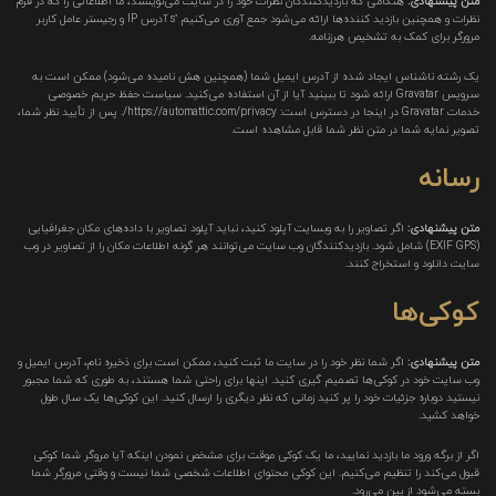
متن پیشنهادی:
هنگامی که بازدیدکنندگان نظرات خود را در سایت می‌نویسند، ما اطلاعاتی را که در فرم
نظرات و همچنین بازدید کننده‌ها ارائه می‌شود جمع آوری می‌کنیم ’s آدرس IP و رجیستر عامل کاربر
مرورگر برای کمک به تشخیص هرزنامه.
یک رشته ناشناس ایجاد شده از آدرس ایمیل شما (همچنین هش نامیده می‌شود) ممکن است به
سرویس Gravatar ارائه شود تا ببینید آیا از آن استفاده می‌کنید. سیاست حفظ حریم خصوصی
خدمات Gravatar در اینجا در دسترس است: https://automattic.com/privacy/. پس از تأیید نظر شما،
تصویر نمایه شما در متن نظر شما قابل مشاهده است.
رسانه
متن پیشنهادی:
اگر تصاویر را به وبسایت آپلود کنید، نباید آپلود تصاویر با داده‌های مکان جغرافیایی
(EXIF GPS) شامل شود. بازدیدکنندگان وب سایت می‌توانند هر گونه اطلاعات مکان را از تصاویر در وب
سایت دانلود و استخراج کنند.
کوکی‌ها
متن پیشنهادی:
اگر شما نظر خود را در سایت ما ثبت کنید، ممکن است برای ذخیره نام، آدرس ایمیل و
وب سایت خود در کوکی‌ها تصمیم گیری کنید. اینها برای راحتی شما هستند، به طوری که شما مجبور
نیستید دوباره جزئیات خود را پر کنید زمانی که نظر دیگری را ارسال کنید. این کوکی‌ها یک سال طول
خواهد کشید.
اگر از برگه ورود ما بازدید نمایید، ما یک کوکی موقت برای مشخص نمودن اینکه آیا مروگر شما کوکی
قبول می‌کند را تنظیم می‌کنیم. این کوکی محتوای اطلاعات شخصی شما نیست و وقتی مرورگر شما
بسته می‌شود از بین می‌رود.