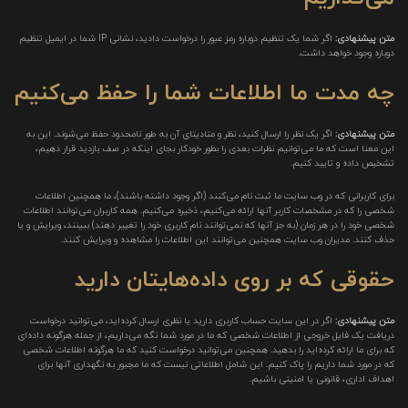
متن پیشنهادی:
اگر شما یک تنظیم دوباره رمز عبور را درخواست دادید، نشانی IP شما در ایمیل تنظیم
دوباره وجود خواهد داشت.
چه مدت ما اطلاعات شما را حفظ می‌کنیم
متن پیشنهادی:
اگر یک نظر را ارسال کنید، نظر و متادیتای آن به طور نامحدود حفظ می‌شوند. این به
این معنا است که ما می‌توانیم نظرات بعدی را بطور خودکار بجای اینکه در صف بازدید قرار دهیم،
تشخیص داده و تایید کنیم.
برای کاربرانی که در وب سایت ما ثبت نام می‌کنند (اگر وجود داشته باشند)، ما همچنین اطلاعات
شخصی را که در مشخصات کاربر آنها ارائه می‌کنیم، ذخیره می‌کنیم. همه کاربران می‌توانند اطلاعات
شخصی خود را در هر زمان (به جز آنها که نمی‌توانند نام کاربری خود را تغییر دهند) ببینند، ویرایش و یا
حذف کنند. مدیران وب سایت همچنین می‌توانند این اطلاعات را مشاهده و ویرایش کنند.
حقوقی که بر روی داده‌هایتان دارید
متن پیشنهادی:
اگر در این سایت حساب کاربری دارید یا نظری ارسال کرده‌اید، می‌توانید درخواست
دریافت یک فایل خروجی از اطلاعات شخصی که ما در مورد شما نگه می‌داریم، از جمله هرگونه داده‌ای
که برای ما ارائه کرده‌اید را بدهید. همچنین می‌توانید درخواست کنید که ما هرگونه اطلاعات شخصی
که در مورد شما داریم را پاک کنیم. این شامل اطلاعاتی نیست که ما مجبور به نگهداری آنها برای
اهداف اداری، قانونی یا امنیتی باشیم.