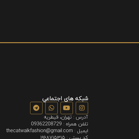
شبكه هاي اجتماعي
آدرس : تهران، قیطریه
تلفن همراه : 09362208729
ايميل : thecatwalkfashion@gmail.com
كد پستي : ۱۹۶۸۷۱۵۳۱۵